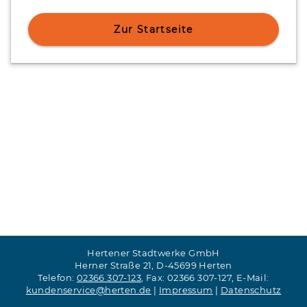
Zur Startseite
Hertener Stadtwerke GmbH
Herner Straße 21, D-45699 Herten
Telefon:
02366 307-123
, Fax: 02366 307-127, E-Mail:
kundenservice@herten.de
|
Impressum
|
Datenschutz